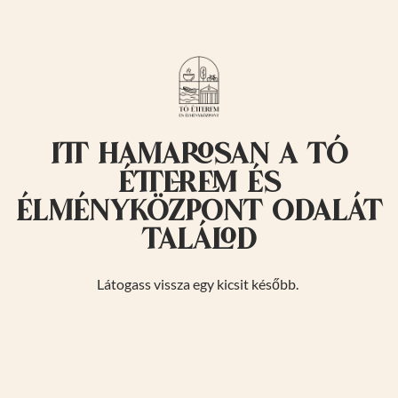
Itt hamarosan a tó
étterem és
élményközpont odalát
találod
Látogass vissza egy kicsit később.